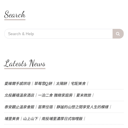
Search
Search
for:
Latests News
愛維爾手感烘培｜草莓雪Q餅｜太陽餅｜宅配美食｜
北投麗禧溫泉酒店｜一泊二食 雅緻家庭房｜夏末微旅｜
泰安觀止溫泉會館｜苗栗住宿｜靜謐的山巒之間享受人生的模樣｜
埔里美食｜山上山下｜南投埔里濃厚日式咖哩飯｜