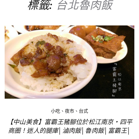
標籤:
台北魯肉飯
小吃、夜市、台式
【中山美食】富霸王豬腳位於松江南京‧四平
商圈！迷人的腿庫│滷肉飯│魯肉飯│富霸王│