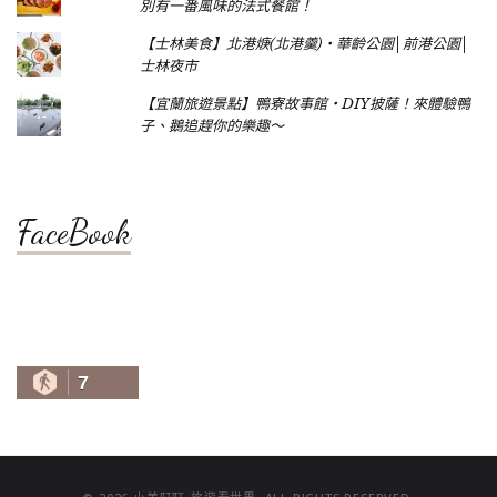
別有一番風味的法式餐館！
【士林美食】北港焿(北港羹)‧華齡公園│前港公園│
士林夜市
【宜蘭旅遊景點】鴨寮故事館‧DIY披薩！來體驗鴨
子、鵝追趕你的樂趣～
FaceBook
7