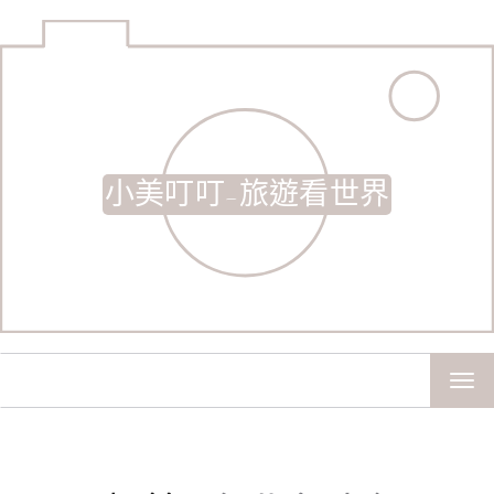
小美叮叮-旅遊看世界
TOG
NAV